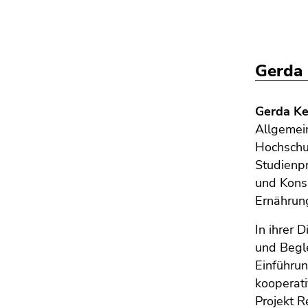
Gerda 
Gerda Ke
Allgemei
Hochschul
Studienp
und Kons
Ernährun
In ihrer 
und Begle
Einführun
kooperat
Projekt R