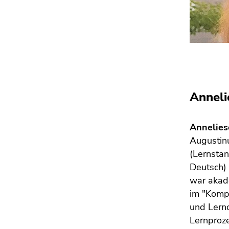
Anneli
Annelies
Augustinu
(Lernsta
Deutsch) 
war akad
im "Komp
und Lern
Lernproz