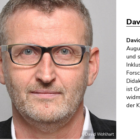
Dav
Davi
Augus
und s
Inklu
Forsc
Didak
ist G
widme
der K
©David Wohlhart