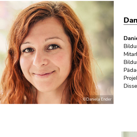
Dan
Dani
Bildu
Mitar
Bildu
Pädag
Proje
Disse
©Daniela Ender