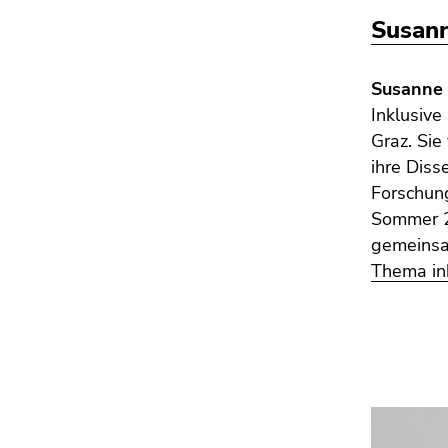
Seitenbereiche
Susann
Susanne 
Inklusive
Graz. Si
ihre Diss
Forschun
Sommer 20
gemeinsa
Thema ink